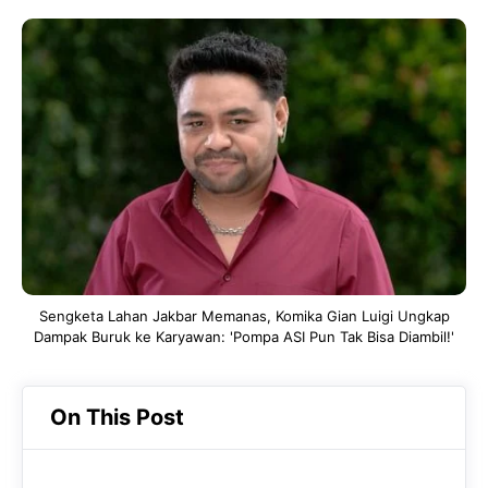
a
h
el
c
a
e
e
t
g
b
s
r
o
A
a
o
p
m
k
p
Sengketa Lahan Jakbar Memanas, Komika Gian Luigi Ungkap
Dampak Buruk ke Karyawan: 'Pompa ASI Pun Tak Bisa Diambil!'
On This Post