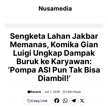
Langsung
Nusamedia
ke
isi
Sengketa Lahan Jakbar
Memanas, Komika Gian
Luigi Ungkap Dampak
Buruk ke Karyawan:
‘Pompa ASI Pun Tak Bisa
Diambil!’
Rosaria
Juli 7, 2026
3
Min Read
F
W
T
X
Copy Link